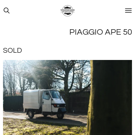
Ga
direct
naar
de
PIAGGIO APE 50
hoofdinhoud
SOLD